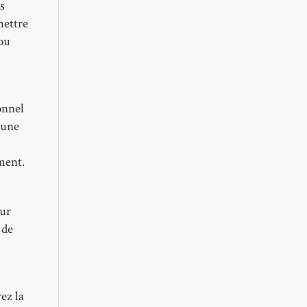
ns
mettre
 ou
onnel
 une
ment.
our
 de
ez la