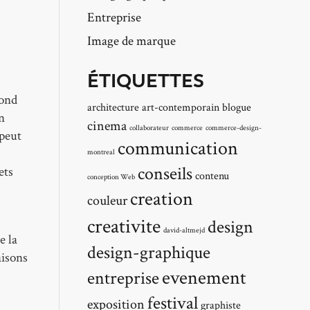
Entreprise
Image de marque
ÉTIQUETTES
cond
architecture
art-contemporain
blogue
en
cinema
collaborateur
commerce
commerce-design-
 peut
communication
montreal
conseils
ets
contenu
conception Web
creation
couleur
creativite
design
david-altmejd
e la
design-graphique
aisons
evenement
entreprise
festival
exposition
graphiste