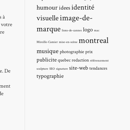
identité
humour
idees
image-de-
s à
visuelle
 votre
marque
logo
tre
lions-de-cannes
mac
montreal
Mireille-Camier
mise-en-scène
musique
photographie
prix
publicite
quebec
redaction
référencement
site-web
tendances
sculpture
SEO
signature
e. De
typographie
ement
de